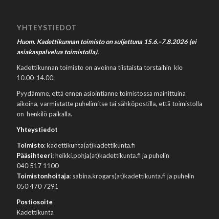
YHTEYSTIEDOT
Huom. Kadettikunnan toimisto on suljettuna 15.6.–7.8.2026 (ei
asiakaspalvelua toimistolla).
Kadettikunnan toimisto on avoinna tiistaista torstaihin klo
10.00-14.00.
Pyydämme, että ennen asiointianne toimistossa mainittuina
aikoina, varmistatte puhelimitse tai sähköpostilla, että toimistolla
on henkilö paikalla.
Yhteystiedot
Toimisto
: kadettikunta(at)kadettikunta.fi
Pääsihteeri:
heikki.pohja(at)kadettikunta.fi ja puhelin
040 517 1100
Toimistonhoitaja
: sabina.krogars(at)kadettikunta.fi ja puhelin
050 470 7291
Postiosoite
Kadettikunta