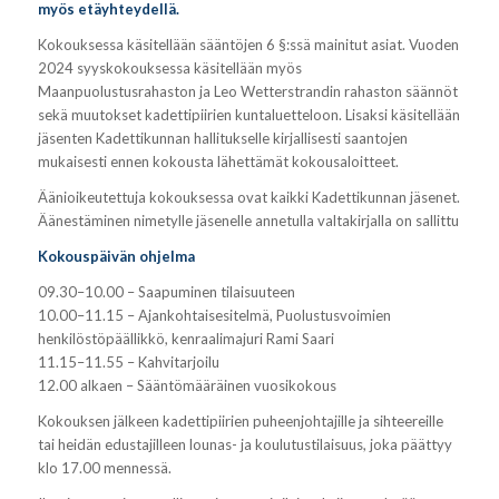
myös etäyhteydellä.
Kokouksessa käsitellään sääntöjen 6 §:ssä mainitut asiat. Vuoden
2024 syyskokouksessa käsitellään myös
Maanpuolustusrahaston ja Leo Wetterstrandin rahaston säännöt
sekä muutokset kadettipiirien kuntaluetteloon. Lisaksi käsitellään
jäsenten Kadettikunnan hallitukselle kirjallisesti saantojen
mukaisesti ennen kokousta lähettämät kokousaloitteet.
Äänioikeutettuja kokouksessa ovat kaikki Kadettikunnan jäsenet.
Äänestäminen nimetylle jäsenelle annetulla valtakirjalla on sallittu
Kokouspäivän ohjelma
09.30–10.00 – Saapuminen tilaisuuteen
10.00–11.15 – Ajankohtaisesitelmä, Puolustusvoimien
henkilöstöpäällikkö, kenraalimajuri Rami Saari
11.15–11.55 – Kahvitarjoilu
12.00 alkaen – Sääntömääräinen vuosikokous
Kokouksen jälkeen kadettipiirien puheenjohtajille ja sihteereille
tai heidän edustajilleen lounas- ja koulutustilaisuus, joka päättyy
klo 17.00 mennessä.