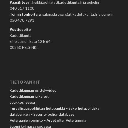
Pääsihteeri:
heikki.pohja(at)kadettikunta.fi ja puhelin
040 517 1100
Toimistonhoitaja
: sabina.krogars(at)kadettikunta.fi ja puhelin
050 470 7291
Postiosoite
Kadettikunta
Eino Leinon katu 12 E 64
00250 HELSINKI
TIETOPANKIT
Kadettikunnan esittelyvideo
Kadettikunnan julkaisut
Joukkosi eessä
Turvallisuuspolitiikan tietopankki – Säkerhetspolitiska
databanken – Security policy database
Veteraanien perintö – Arvet efter Veteranerna
Suomi kylmässä sodassa