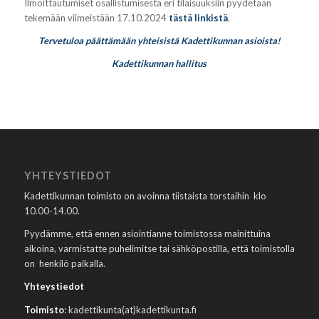
Ilmoittautumiset osallistumisesta eri tilaisuuksiin pyydetään
tekemään viimeistään 17.10.2024
tästä linkistä
.
Tervetuloa päättämään yhteisistä Kadettikunnan asioista!
Kadettikunnan hallitus
YHTEYSTIEDOT
Kadettikunnan toimisto on avoinna tiistaista torstaihin klo
10.00-14.00.
Pyydämme, että ennen asiointianne toimistossa mainittuina
aikoina, varmistatte puhelimitse tai sähköpostilla, että toimistolla
on henkilö paikalla.
Yhteystiedot
Toimisto
: kadettikunta(at)kadettikunta.fi