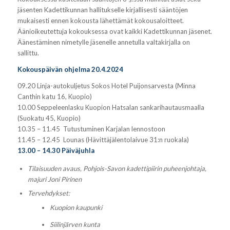
jäsenten Kadettikunnan hallitukselle kirjallisesti sääntöjen
mukaisesti ennen kokousta lähettämät kokousaloitteet.
Äänioikeutettuja kokouksessa ovat kaikki Kadettikunnan jäsenet.
Äänestäminen nimetylle jäsenelle annetulla valtakirjalla on
sallittu.
Kokouspäivän ohjelma 20.4.2024
09.20 Linja-autokuljetus Sokos Hotel Puijonsarvesta (Minna
Canthin katu 16, Kuopio)
10.00 Seppeleenlasku Kuopion Hatsalan sankarihautausmaalla
(Suokatu 45, Kuopio)
10.35 – 11.45 Tutustuminen Karjalan lennostoon
11.45 – 12.45 Lounas (Hävittäjälentolaivue 31:n ruokala)
13.00 – 14.30 Päiväjuhla
Tilaisuuden avaus, Pohjois-Savon kadettipiirin puheenjohtaja,
majuri Joni Pirinen
Tervehdykset:
Kuopion kaupunki
Siilinjärven kunta