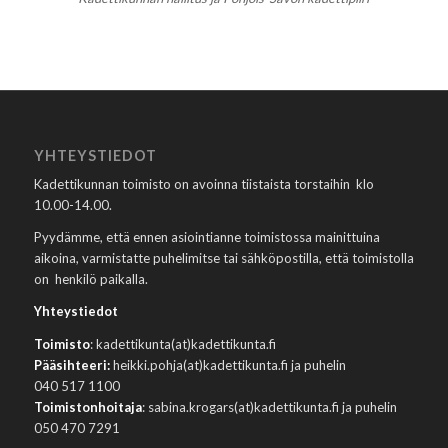
YHTEYSTIEDOT
Kadettikunnan toimisto on avoinna tiistaista torstaihin klo
10.00-14.00.
Pyydämme, että ennen asiointianne toimistossa mainittuina
aikoina, varmistatte puhelimitse tai sähköpostilla, että toimistolla
on henkilö paikalla.
Yhteystiedot
Toimisto
: kadettikunta(at)kadettikunta.fi
Pääsihteeri:
heikki.pohja(at)kadettikunta.fi ja puhelin
040 517 1100
Toimistonhoitaja
: sabina.krogars(at)kadettikunta.fi ja puhelin
050 470 7291