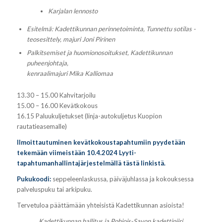
Karjalan lennosto
Esitelmä: Kadettikunnan perinnetoiminta, Tunnettu sotilas -
teosesittely,
majuri Joni Pirinen
Palkitsemiset ja huomionosoitukset, Kadettikunnan
puheenjohtaja,
kenraalimajuri Mika Kalliomaa
13.30 – 15.00 Kahvitarjoilu
15.00 – 16.00 Kevätkokous
16.15 Paluukuljetukset (linja-autokuljetus Kuopion
rautatieasemalle)
Ilmoittautuminen kevätkokoustapahtumiin pyydetään
tekemään viimeistään 10.4.2024
Lyyti-
tapahtumanhallintajärjestelmällä tästä linkistä
.
Pukukoodi:
seppeleenlaskussa, päiväjuhlassa ja kokouksessa
palveluspuku tai arkipuku.
Tervetuloa päättämään yhteisistä Kadettikunnan asioista!
Kadettikunnan hallitus ja Pohjois-Savon kadettipiiri