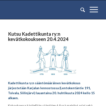
Kutsu Kadettikunta ry:n
kevätkokoukseen 20.4.2024
Kadettikunta ry:n sääntömääräinen kevätkokous
järjestetään Karjalan lennostossa
(Lentokentäntie 191,
Toivala, Siilinjärvi) lauantaina 20. huhtikuuta 2024 kello 15
alkaen.
Kokouksessa käsitellään sääntöjen 6 §:ssä mainitut asiat sekä