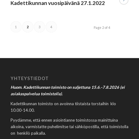
Kadettikunnan vuosipäivänä 27.1.2022
1
2
3
4
Page 2 of 4
YHTEYSTIEDOT
Huom. Kadettikunnan toimisto on suljettuna 15.6.–7.8.2026 (ei
asiakaspalvelua toimistolla).
Kadettikunnan toimisto on avoinna tiistaista torstaihin klo
10.00-14.00.
Pyydämme, että ennen asiointianne toimistossa mainittuina
aikoina, varmistatte puhelimitse tai sähköpostilla, että toimistolla
on henkilö paikalla.