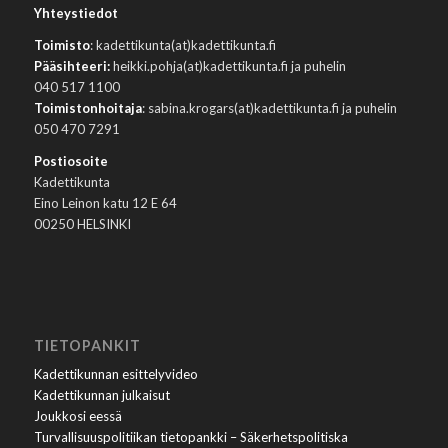
Yhteystiedot
Toimisto
: kadettikunta(at)kadettikunta.fi
Pääsihteeri:
heikki.pohja(at)kadettikunta.fi ja puhelin
040 517 1100
Toimistonhoitaja
: sabina.krogars(at)kadettikunta.fi ja puhelin
050 470 7291
Postiosoite
Kadettikunta
Eino Leinon katu 12 E 64
00250 HELSINKI
TIETOPANKIT
Kadettikunnan esittelyvideo
Kadettikunnan julkaisut
Joukkosi eessä
Turvallisuuspolitiikan tietopankki – Säkerhetspolitiska