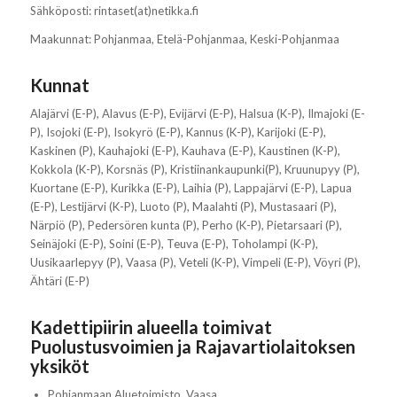
Sähköposti: rintaset(at)netikka.fi
Maakunnat: Pohjanmaa, Etelä-Pohjanmaa, Keski-Pohjanmaa
Kunnat
Alajärvi (E-P), Alavus (E-P), Evijärvi (E-P), Halsua (K-P), Ilmajoki (E-
P), Isojoki (E-P), Isokyrö (E-P), Kannus (K-P), Karijoki (E-P),
Kaskinen (P), Kauhajoki (E-P), Kauhava (E-P), Kaustinen (K-P),
Kokkola (K-P), Korsnäs (P), Kristiinankaupunki(P), Kruunupyy (P),
Kuortane (E-P), Kurikka (E-P), Laihia (P), Lappajärvi (E-P), Lapua
(E-P), Lestijärvi (K-P), Luoto (P), Maalahti (P), Mustasaari (P),
Närpiö (P), Pedersören kunta (P), Perho (K-P), Pietarsaari (P),
Seinäjoki (E-P), Soini (E-P), Teuva (E-P), Toholampi (K-P),
Uusikaarlepyy (P), Vaasa (P), Veteli (K-P), Vimpeli (E-P), Vöyri (P),
Ähtäri (E-P)
Kadettipiirin alueella toimivat
Puolustusvoimien ja Rajavartiolaitoksen
yksiköt
Pohjanmaan Aluetoimisto, Vaasa