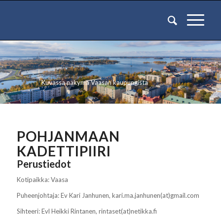
Kuvassa näkymä Vaasan kaupungista
POHJANMAAN
KADETTIPIIRI
Perustiedot
Kotipaikka: Vaasa
Puheenjohtaja: Ev Kari Janhunen, kari.ma.janhunen(at)gmail.com
Sihteeri: Evl Heikki Rintanen, rintaset(at)netikka.fi