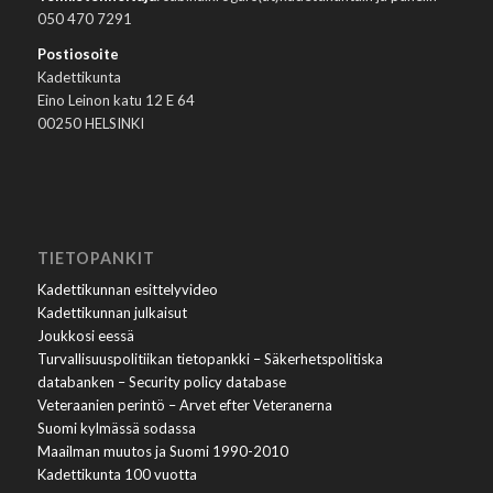
050 470 7291
Postiosoite
Kadettikunta
Eino Leinon katu 12 E 64
00250 HELSINKI
TIETOPANKIT
Kadettikunnan esittelyvideo
Kadettikunnan julkaisut
Joukkosi eessä
Turvallisuuspolitiikan tietopankki – Säkerhetspolitiska
databanken – Security policy database
Veteraanien perintö – Arvet efter Veteranerna
Suomi kylmässä sodassa
Maailman muutos ja Suomi 1990-2010
Kadettikunta 100 vuotta