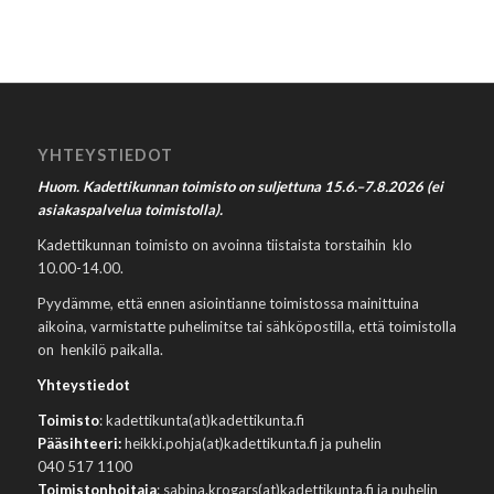
YHTEYSTIEDOT
Huom. Kadettikunnan toimisto on suljettuna 15.6.–7.8.2026 (ei
asiakaspalvelua toimistolla).
Kadettikunnan toimisto on avoinna tiistaista torstaihin klo
10.00-14.00.
Pyydämme, että ennen asiointianne toimistossa mainittuina
aikoina, varmistatte puhelimitse tai sähköpostilla, että toimistolla
on henkilö paikalla.
Yhteystiedot
Toimisto
: kadettikunta(at)kadettikunta.fi
Pääsihteeri:
heikki.pohja(at)kadettikunta.fi ja puhelin
040 517 1100
Toimistonhoitaja
: sabina.krogars(at)kadettikunta.fi ja puhelin