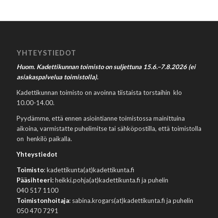
YHTEYSTIEDOT
Huom. Kadettikunnan toimisto on suljettuna 15.6.–7.8.2026 (ei
asiakaspalvelua toimistolla).
Kadettikunnan toimisto on avoinna tiistaista torstaihin klo
10.00-14.00.
Pyydämme, että ennen asiointianne toimistossa mainittuina
aikoina, varmistatte puhelimitse tai sähköpostilla, että toimistolla
on henkilö paikalla.
Yhteystiedot
Toimisto
: kadettikunta(at)kadettikunta.fi
Pääsihteeri:
heikki.pohja(at)kadettikunta.fi ja puhelin
040 517 1100
Toimistonhoitaja
: sabina.krogars(at)kadettikunta.fi ja puhelin
050 470 7291