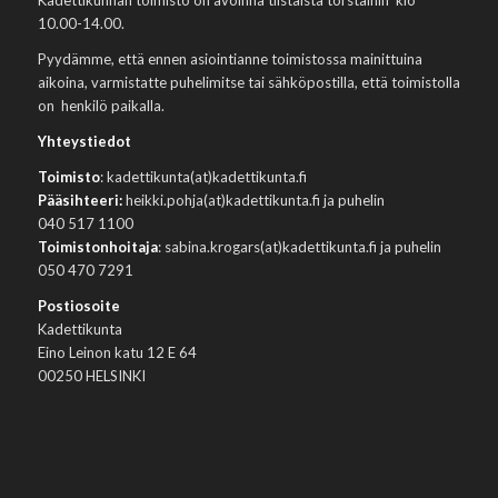
Kadettikunnan toimisto on avoinna tiistaista torstaihin klo
10.00-14.00.
Pyydämme, että ennen asiointianne toimistossa mainittuina
aikoina, varmistatte puhelimitse tai sähköpostilla, että toimistolla
on henkilö paikalla.
Yhteystiedot
Toimisto
: kadettikunta(at)kadettikunta.fi
Pääsihteeri:
heikki.pohja(at)kadettikunta.fi ja puhelin
040 517 1100
Toimistonhoitaja
: sabina.krogars(at)kadettikunta.fi ja puhelin
050 470 7291
Postiosoite
Kadettikunta
Eino Leinon katu 12 E 64
00250 HELSINKI