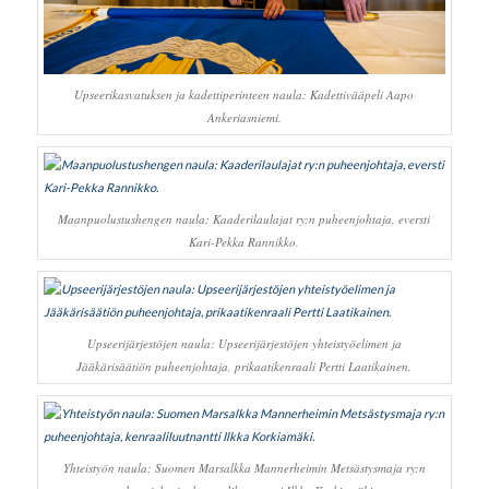
Upseerikasvatuksen ja kadettiperinteen naula: Kadettivääpeli Aapo
Ankeriasniemi.
Maanpuolustushengen naula: Kaaderilaulajat ry:n puheenjohtaja, eversti
Kari-Pekka Rannikko.
Upseerijärjestöjen naula: Upseerijärjestöjen yhteistyöelimen ja
Jääkärisäätiön puheenjohtaja, prikaatikenraali Pertti Laatikainen.
Yhteistyön naula: Suomen Marsalkka Mannerheimin Metsästysmaja ry:n