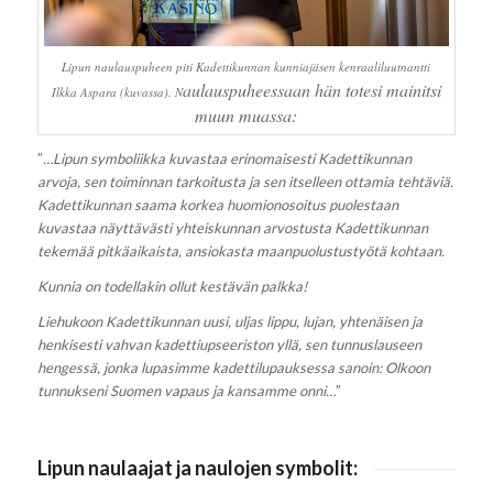
Lipun naulauspuheen piti Kadettikunnan kunniajäsen kenraaliluutnantti
aulauspuheessaan hän totesi mainitsi
Ilkka Aspara (kuvassa). N
muun muassa:
”
…Lipun symboliikka kuvastaa erinomaisesti Kadettikunnan
arvoja, sen toiminnan tarkoitusta ja sen itselleen ottamia tehtäviä.
Kadettikunnan saama korkea huomionosoitus puolestaan
kuvastaa näyttävästi yhteiskunnan arvostusta Kadettikunnan
tekemää pitkäaikaista, ansiokasta maanpuolustustyötä kohtaan.
Kunnia on todellakin ollut kestävän palkka!
Liehukoon Kadettikunnan uusi, uljas lippu, lujan, yhtenäisen ja
henkisesti vahvan kadettiupseeriston yllä, sen tunnuslauseen
hengessä, jonka lupasimme kadettilupauksessa sanoin: Olkoon
tunnukseni Suomen vapaus ja kansamme onni…
”
Lipun naulaajat ja naulojen symbolit: