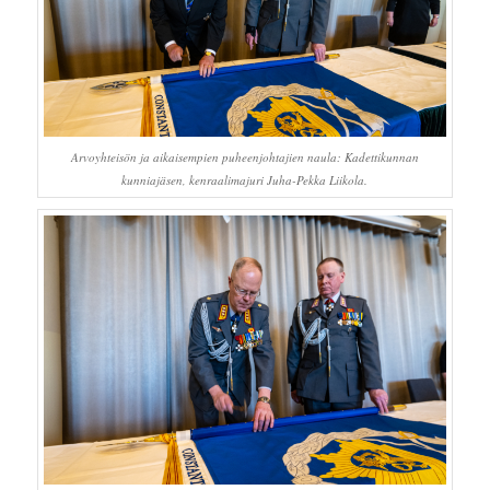
Arvoyhteisön ja aikaisempien puheenjohtajien naula: Kadettikunnan
kunniajäsen, kenraalimajuri Juha-Pekka Liikola.