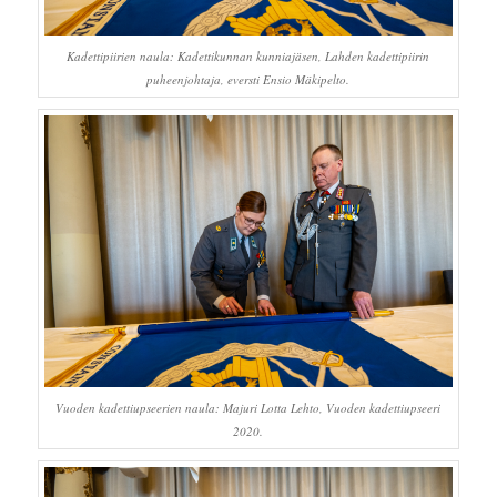
Kadettipiirien naula: Kadettikunnan kunniajäsen, Lahden kadettipiirin
puheenjohtaja, eversti Ensio Mäkipelto.
Vuoden kadettiupseerien naula: Majuri Lotta Lehto, Vuoden kadettiupseeri
2020.