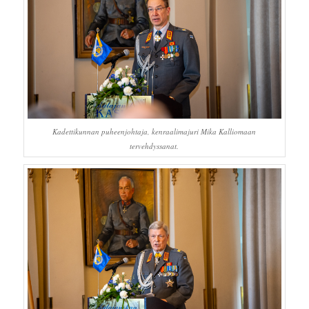
Kadettikunnan puheenjohtaja, kenraalimajuri Mika Kalliomaan
tervehdyssanat.