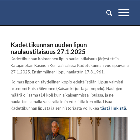
Kadettikunnan uuden lipun
naulaustilaisuus 27.1.2025
Kadettikunnan kolmannen lipun naulaustilaisuus järjestettiin
Katajanokan Kasinon Kenraalisalissa Kadettikunnan vuosipäivänä
27.1.2025. Ensimmäinen lippu naulattiin 17.3.1961.
Kolmas lippu on täydellinen kopio edeltäjistään. Lipun valmisti
artenomi Kaisa Sihvonen (Kaisan kirjonta ja ompelu). Naulojen
määrä oli sama (14 kpl) kuin aikaisemmissa lipuissa, ja ne
naulattiin samalla vasaralla kuin edellisillä kerroilla. Lisää
Kadettikunnan lipusta ja sen historiasta voi lukea
tästä linkistä
.