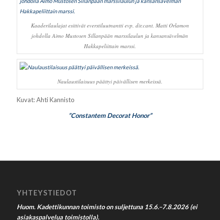
Kaaderilaulajat esittivät everstiluutnantti evp, dir.cant. Matti Orlamon
johdolla Aimo Mustosen Sillanpään marssilaulun ja kansansävelmän
Hakkapeliittain marssi.
Naulaustilaisuus päättyi päivällisen merkeissä.
Kuvat: Ahti Kannisto
”Constantem Decorat Honor”
YHTEYSTIEDOT
Huom. Kadettikunnan toimisto on suljettuna 15.6.–7.8.2026 (ei
asiakaspalvelua toimistolla).