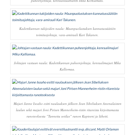
puheenjohtaja, kenraaliluutnantti Ilkka Korkiamäki.
Kadettikunnan tukijoiden naula: Maanpuolustuksen kannatussäätiön
toimitusjohtaja, vara-amiraali Kari Takanen.
Johtajan vastuun naula: Kadettikunnan puheenjohtaja, kenraalimajuri Mika
Kalliomaa.
Majuri Janne Isoaho esitti naulauksen jälkeen Jean Sibeliuksen Ateenalaisten
laulun sekä majuri Joni Pirisen Mannerheim-ristin ritareista kirjoittamasta
runoteoksesta ”Tunnettu sotilas” runon Kapteeni ja lähetti.