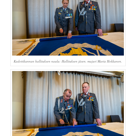
Kadettikunnan hallituksen naula: Hallituksen jäsen, majuri Maria Hokkanen.