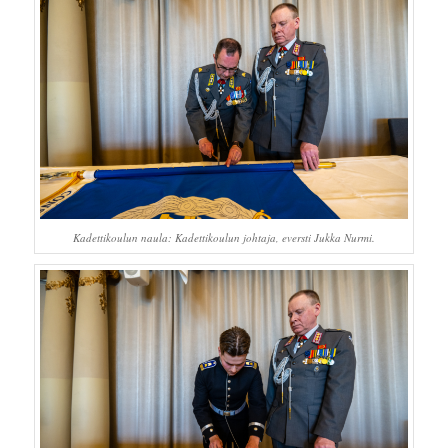
Kadettikoulun naula: Kadettikoulun johtaja, eversti Jukka Nurmi.