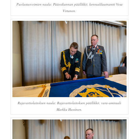
Puolustusvoimien naula: Pääesikunnan päällikkö, kenraaliluutnantti Vesa
Virtanen.
Rajavartiolaitoksen naula: Rajavartiolaitoksen päällikkö, vara-amiraali
Markku Hassinen.