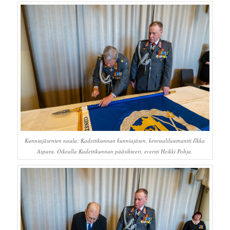
Kunniajäsenten naula: Kadettikunnan kunniajäsen, kenraaliluutnantti Ilkka
Aspara. Oikealla Kadettikunnan pääsihteeri, eversti Heikki Pohja.