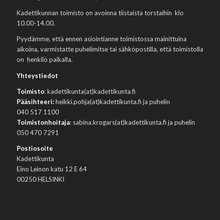
Kadettikunnan toimisto on avoinna tiistaista torstaihin klo
10.00-14.00.
Pyydämme, että ennen asiointianne toimistossa mainittuina
aikoina, varmistatte puhelimitse tai sähköpostilla, että toimistolla
on henkilö paikalla.
Yhteystiedot
Toimisto
: kadettikunta(at)kadettikunta.fi
Pääsihteeri:
heikki.pohja(at)kadettikunta.fi ja puhelin
040 517 1100
Toimistonhoitaja
: sabina.krogars(at)kadettikunta.fi ja puhelin
050 470 7291
Postiosoite
Kadettikunta
Eino Leinon katu 12 E 64
00250 HELSINKI