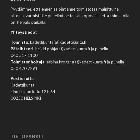
Pyydämme, että ennen asiointianne toimistossa mainittuina
aikoina, varmistatte puhelimitse tai sähköpostilla, että toimistolla
on henkilö paikalla.
Yhteystiedot
Toimisto
: kadettikunta(at)kadettikunta.fi
Pääsihteeri:
heikki.pohja(at)kadettikunta.fi ja puhelin
040 517 1100
Toimistonhoitaja
: sabina.krogars(at)kadettikunta.fi ja puhelin
050 470 7291
Postiosoite
Kadettikunta
Eino Leinon katu 12 E 64
00250 HELSINKI
TIETOPANKIT