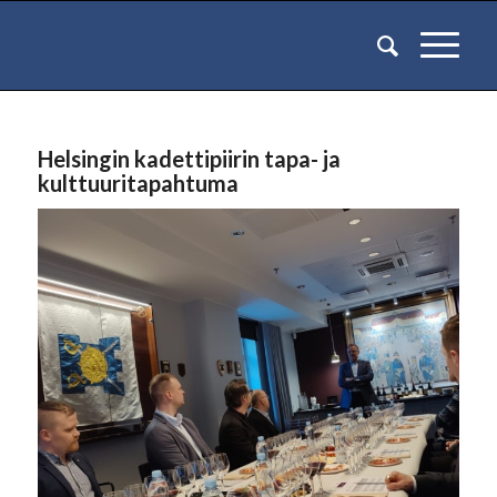
Helsingin kadettipiirin tapa- ja
kulttuuritapahtuma