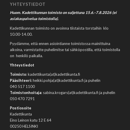
YHTEYSTIEDOT
Huom. Kadettikunnan toimisto on suljettuna 15.6.–7.8.2026 (ei
asiakaspalvelua toimistolla).
Kadettikunnan toimisto on avoinna tiistaista torstaihin klo
10.00-14.00.
Pyydämme, että ennen asiointianne toimistossa mainittuina
aikoina, varmistatte puhelimitse tai sähköpostilla, että toimistolla
on henkilö paikalla.
Yhteystiedot
Toimisto
: kadettikunta(at)kadettikunta.fi
Pääsihteeri:
heikki.pohja(at)kadettikunta.fi ja puhelin
040 517 1100
Toimistonhoitaja
: sabina.krogars(at)kadettikunta.fi ja puhelin
050 470 7291
Postiosoite
Kadettikunta
Eino Leinon katu 12 E 64
00250 HELSINKI