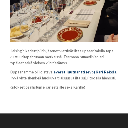
Helsingin kadettipiirin jäsenet viettivät iltaa upseeritalolla tapa-
kulttuuritapahtuman merkeissä. Teemana punaviinien eri
rypäleet sekä yleinen viinitietämys.
Oppaanamme oli loistava
everstiluutnantti (evp) Kari Rekola
.
Hyvä yhteishenkeä huokuva tilaisuus ja ilta sujui todella hienosti.
Kiitokset osallistujille, järjestäjille sekä Karille!