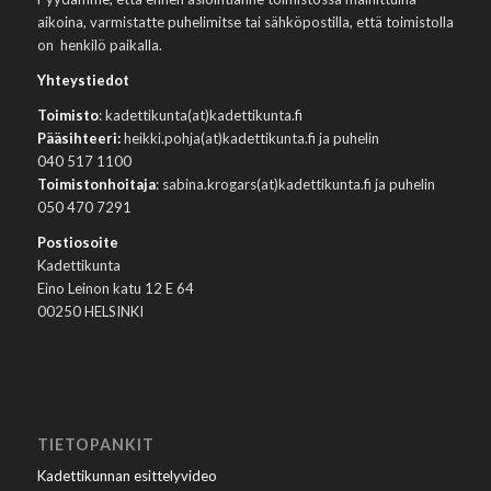
aikoina, varmistatte puhelimitse tai sähköpostilla, että toimistolla
on henkilö paikalla.
Yhteystiedot
Toimisto
: kadettikunta(at)kadettikunta.fi
Pääsihteeri:
heikki.pohja(at)kadettikunta.fi ja puhelin
040 517 1100
Toimistonhoitaja
: sabina.krogars(at)kadettikunta.fi ja puhelin
050 470 7291
Postiosoite
Kadettikunta
Eino Leinon katu 12 E 64
00250 HELSINKI
TIETOPANKIT
Kadettikunnan esittelyvideo