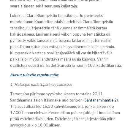
seuralaisineen sekä seurueen kuljettaja.
Lokakuu: Clara Blomqvistin tanssikoulu. Jo perinteeksi
muodostunut Kaaderitanssiaisia edeltävä Clara Blomqvistin
tanssikoulu järjestettiin tänä vuonna ensimmäistä kertaa
kaksiosaisena. Ensimmäisenä viikonloppuna tematiikka oli
pyhitetty vakiotansseihin ja toisena lattareihin, joten näihin
päästiin pureutumaan entistäkin syvällisemmin kuin aiemmin.
Kumpanakin kertana osallistujamäärä oli varsin kiitettävä ja
paikalla oli myös ilahduttava määrä uusia kasvoja. Vanhin
osallistuja edusti 65. kadettikurssia ja nuorin 108. kadettikurssia.
Kutsut tuleviin tapahtumiin:
1. Helsingin kadettipiirin syyskokous
Tervetuloa piirimme syyskokoukseen torstaina 20.11.
Santahamina-talon Itälinnake-auditorioon (
Santahaminantie 2
).
Tilaisuus alkaa klo 16.30 kahvitilaisuudella, jonka jälkeen klo
17.00 Tammenlehvän Perinneliiton puheenjohtaja Timo Laitinen
pitää esitelmätilaisuuden. Esitelmän jälkeen järjestetään piirin
syyskokous klo 18.00 alkaen.