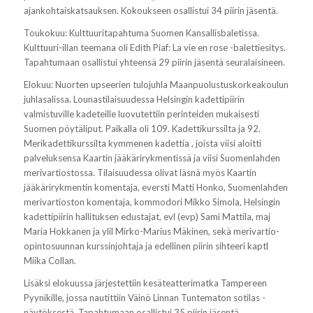
ajankohtaiskatsauksen. Kokoukseen osallistui 34 piirin jäsentä.
Toukokuu: Kulttuuritapahtuma Suomen Kansallisbaletissa.
Kulttuuri-illan teemana oli Edith Piaf: La vie en rose -balettiesitys.
Tapahtumaan osallistui yhteensä 29 piirin jäsentä seuralaisineen.
Elokuu: Nuorten upseerien tulojuhla Maanpuolustuskorkeakoulun
juhlasalissa. Lounastilaisuudessa Helsingin kadettipiirin
valmistuville kadeteille luovutettiin perinteiden mukaisesti
Suomen pöytäliput. Paikalla oli 109. Kadettikurssilta ja 92.
Merikadettikurssilta kymmenen kadettia , joista viisi aloitti
palveluksensa Kaartin jääkärirykmentissä ja viisi Suomenlahden
merivartiostossa. Tilaisuudessa olivat läsnä myös Kaartin
jääkärirykmentin komentaja, eversti Matti Honko, Suomenlahden
merivartioston komentaja, kommodori Mikko Simola, Helsingin
kadettipiirin hallituksen edustajat, evl (evp) Sami Mattila, maj
Maria Hokkanen ja ylil Mirko-Marius Mäkinen, sekä merivartio-
opintosuunnan kurssinjohtaja ja edellinen piirin sihteeri kaptl
Miika Collan.
Lisäksi elokuussa järjestettiin kesäteatterimatka Tampereen
Pyynikille, jossa nautittiin Väinö Linnan Tuntematon sotilas -
näytöksestä. Tapahtumaan osallistui 35 piirin jäsentä