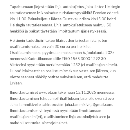
Tapahtumaan järjestetään linja-autokuljetus, joka lähtee Helsingin
rautatieaseman Mikonkadun turistiautopysäkiltä Fennian edestä
klo 11.00. Paluukuljetus lähtee Gustavelundista klo15.00 kohti
Helsingin rautatieasemaa. Linja-autokuljetukseen mahtuu 50
henkilöä ja paikat täytetään ilmoittautumisjärjestyksessä.
Helsingin kadettipiiri tukee tilaisuuden järjestämistä, joten
osallistumismaksu on vain 30 euroa per henkilö.
Osallistumismaksu pyydetään maksamaan 6. joulukuuta 2025
mennessä Kadettikunnan tilille FI50 1555 3000 1292 30.
Viitteeksi pyydetään merkitsemään 1232 (ei osallistujan nimeä).
Huom! Maksattehan osallistumismaksun vasta sen jälkeen, kun
olette saaneet sähköpostitse vahvistuksen, että mahdutte
juhlaan.
Ilmoittautumiset pyydetään tekemään 15.11.2025 mennessä.
Ilmoittautuminen tehdään piirihallituksen jäsenelle eversti evp
Juha Tammikivelle sähköpostiin juha.tammikivi(at)gmail.com.
Ilmoittautumisen yhteydessä pyydetään ilmoittamaan
osallistujan nimi(et), osallistuminen linja-autokuljetukseen ja
mahdolliset ruoka-ainerajoitukset.