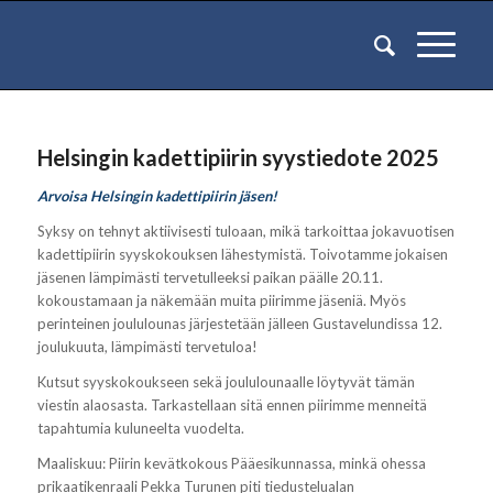
Helsingin kadettipiirin syystiedote 2025
Arvoisa Helsingin kadettipiirin jäsen!
Syksy on tehnyt aktiivisesti tuloaan, mikä tarkoittaa jokavuotisen
kadettipiirin syyskokouksen lähestymistä. Toivotamme jokaisen
jäsenen lämpimästi tervetulleeksi paikan päälle 20.11.
kokoustamaan ja näkemään muita piirimme jäseniä. Myös
perinteinen joululounas järjestetään jälleen Gustavelundissa 12.
joulukuuta, lämpimästi tervetuloa!
Kutsut syyskokoukseen sekä joululounaalle löytyvät tämän
viestin alaosasta. Tarkastellaan sitä ennen piirimme menneitä
tapahtumia kuluneelta vuodelta.
Maaliskuu: Piirin kevätkokous Pääesikunnassa, minkä ohessa
prikaatikenraali Pekka Turunen piti tiedustelualan