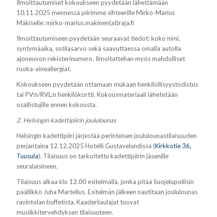
Ilmoittautumiset kokoukseen pyydetään lähettämään
10.11.2025 mennessä piirimme sihteerille Mirko-Marius
Mäkiselle: mirko-marius.makinen(at)raja.fi
Ilmoittautumiseen pyydetään seuraavat tiedot: koko nimi,
syntymäaika, sotilasarvo sekä saavuttaessa omalla autolla
ajoneuvon rekisterinumero. Ilmoitattehan myös mahdolliset
ruoka-aineallergiat.
Kokoukseen pyydetään ottamaan mukaan henkilöllisyystodistus
tai PV:n/RVL:n henkilökortti. Kokousmateriaali lähetetään
osallistujille ennen kokousta.
2. Helsingin kadettipiirin joululounas
Helsingin kadettipiiri järjestää perinteisen joululounastilaisuuden
perjantaina 12.12.2025 Hotelli Gustavelundissa (
Kirkkotie 36,
Tuusula
). Tilaisuus on tarkoitettu kadettipiirin jäsenille
seuralaisineen.
Tilaisuus alkaa klo 12.00 esitelmällä, jonka pitää Suojelupoliisin
päällikkö Juha Martelius. Esitelmän jälkeen nautitaan joululounas
ravintolan buffetista. Kaaderilaulajat tuovat
musiikkitervehdyksen tilaisuuteen.