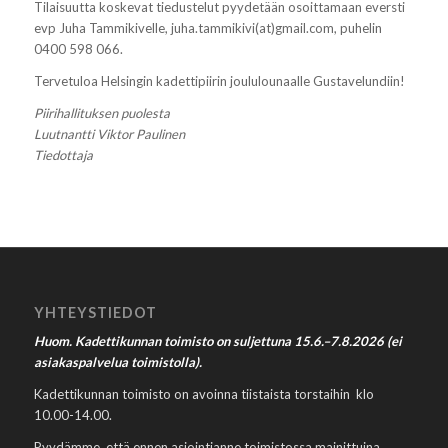
Tilaisuutta koskevat tiedustelut pyydetään osoittamaan eversti
evp Juha Tammikivelle, juha.tammikivi(at)gmail.com, puhelin
0400 598 066.
Tervetuloa Helsingin kadettipiirin joululounaalle Gustavelundiin!
Piirihallituksen puolesta
Luutnantti Viktor Paulinen
Tiedottaja
YHTEYSTIEDOT
Huom. Kadettikunnan toimisto on suljettuna 15.6.–7.8.2026 (ei
asiakaspalvelua toimistolla).
Kadettikunnan toimisto on avoinna tiistaista torstaihin klo
10.00-14.00.
Pyydämme, että ennen asiointianne toimistossa mainittuina