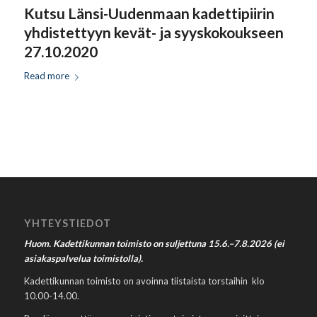
Kutsu Länsi-Uudenmaan kadettipiirin
yhdistettyyn kevät- ja syyskokoukseen
27.10.2020
Read more
YHTEYSTIEDOT
Huom. Kadettikunnan toimisto on suljettuna 15.6.–7.8.2026 (ei
asiakaspalvelua toimistolla).
Kadettikunnan toimisto on avoinna tiistaista torstaihin klo
10.00-14.00.