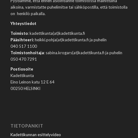
Pyydämme, että ennen asiointianne toimistossa mainittuina
aikoina, varmistatte puhelimitse tai sähköpostilla, että toimistolla
on henkilö paikalla.
Yhteystiedot
Toimisto
: kadettikunta(at)kadettikunta.fi
Pääsihteeri:
heikki.pohja(at)kadettikunta.fi ja puhelin
040 517 1100
Toimistonhoitaja
: sabina.krogars(at)kadettikunta.fi ja puhelin
050 470 7291
Postiosoite
Kadettikunta
Eino Leinon katu 12 E 64
00250 HELSINKI
TIETOPANKIT
Kadettikunnan esittelyvideo