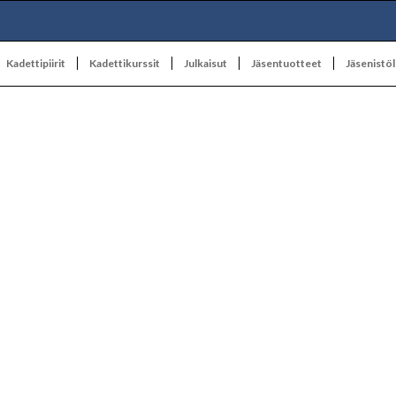
Kadettipiirit
Kadettikurssit
Julkaisut
Jäsentuotteet
Jäsenistöl