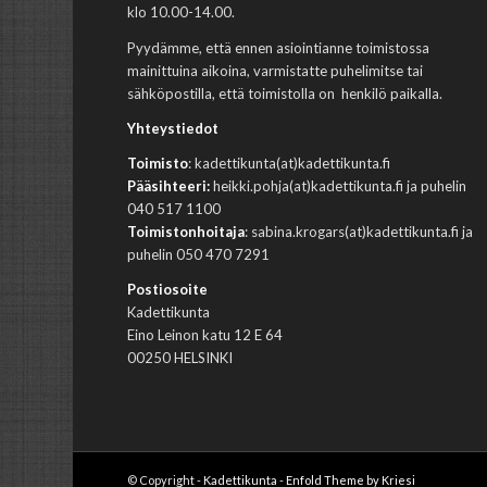
klo 10.00-14.00.
Pyydämme, että ennen asiointianne toimistossa
mainittuina aikoina, varmistatte puhelimitse tai
sähköpostilla, että toimistolla on henkilö paikalla.
Yhteystiedot
Toimisto
: kadettikunta(at)kadettikunta.fi
Pääsihteeri:
heikki.pohja(at)kadettikunta.fi ja puhelin
040 517 1100
Toimistonhoitaja
: sabina.krogars(at)kadettikunta.fi ja
puhelin 050 470 7291
Postiosoite
Kadettikunta
Eino Leinon katu 12 E 64
00250 HELSINKI
© Copyright -
Kadettikunta
-
Enfold Theme by Kriesi