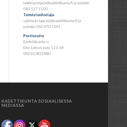
heikki.pohja(at)kadettikunta.fi ja puhelin
040 517 1100
Toimistonhoitaja
:
sabina.krogars(at)kadettikunta.fi ja
puhelin 050 470 7291
Postiosoite
Kadettikunta ry
Eino Leinon katu 12 E 64
00250 HELSINKI
KADETTIKUNTA SOSIAALISESSA
MEDIASSA