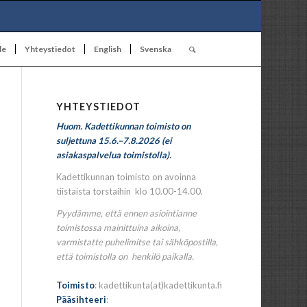
le
Yhteystiedot
English
Svenska
YHTEYSTIEDOT
Huom. Kadettikunnan toimisto on
suljettuna 15.6.–7.8.2026 (ei
asiakaspalvelua toimistolla).
Kadettikunnan toimisto on avoinna
tiistaista torstaihin klo 10.00-14.00.
Pyydämme, että ennen asiointianne
toimistossa mainittuina aikoina,
varmistatte puhelimitse tai sähköpostilla,
että toimistolla on henkilö paikalla.
Toimisto
: kadettikunta(at)kadettikunta.fi
Pääsihteeri
: