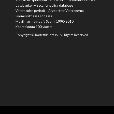
Turvallisuuspolitiikan tietopankki – Säkerhetspolitiska
databanken – Security policy database
Veteraanien perintö – Arvet efter Veteranerna
Suomi kylmässä sodassa
Maailman muutos ja Suomi 1990-2010
Kadettikunta 100 vuotta
Copyright © Kadettikunta ry. All Rights Reserved.