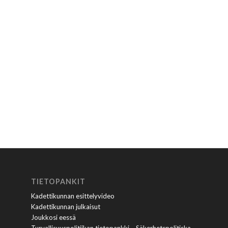
TIETOPANKIT
Kadettikunnan esittelyvideo
Kadettikunnan julkaisut
Joukkosi eessä