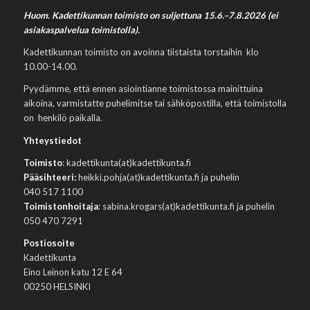
Huom. Kadettikunnan toimisto on suljettuna 15.6.–7.8.2026 (ei
asiakaspalvelua toimistolla).
Kadettikunnan toimisto on avoinna tiistaista torstaihin klo
10.00-14.00.
Pyydämme, että ennen asiointianne toimistossa mainittuina
aikoina, varmistatte puhelimitse tai sähköpostilla, että toimistolla
on henkilö paikalla.
Yhteystiedot
Toimisto
: kadettikunta(at)kadettikunta.fi
Pääsihteeri:
heikki.pohja(at)kadettikunta.fi ja puhelin
040 517 1100
Toimistonhoitaja
: sabina.krogars(at)kadettikunta.fi ja puhelin
050 470 7291
Postiosoite
Kadettikunta
Eino Leinon katu 12 E 64
00250 HELSINKI