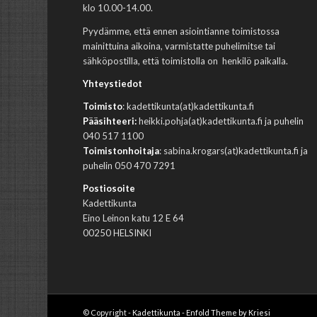
klo 10.00-14.00.
Pyydämme, että ennen asiointianne toimistossa
mainittuina aikoina, varmistatte puhelimitse tai
sähköpostilla, että toimistolla on henkilö paikalla.
Yhteystiedot
Toimisto
: kadettikunta(at)kadettikunta.fi
Pääsihteeri:
heikki.pohja(at)kadettikunta.fi ja puhelin
040 517 1100
Toimistonhoitaja
: sabina.krogars(at)kadettikunta.fi ja
puhelin 050 470 7291
Postiosoite
Kadettikunta
Eino Leinon katu 12 E 64
00250 HELSINKI
© Copyright -
Kadettikunta
-
Enfold Theme by Kriesi