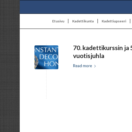
Etusivu
Kadettikunta
Kadettiupseeri
70. kadettikurssin ja
vuotisjuhla
Read more