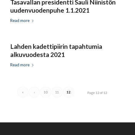
Tasavallan presidentti Sauli Niinistön
uudenvuodenpuhe 1.1.2021
Read more
Lahden kadettipiirin tapahtumia
alkuvuodesta 2021
Read more
«
‹
10
11
12
Page 12 of 12