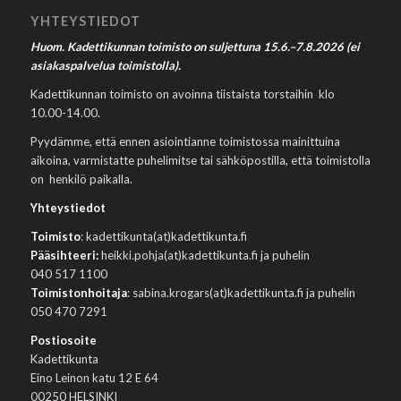
YHTEYSTIEDOT
Huom. Kadettikunnan toimisto on suljettuna 15.6.–7.8.2026 (ei
asiakaspalvelua toimistolla).
Kadettikunnan toimisto on avoinna tiistaista torstaihin klo
10.00-14.00.
Pyydämme, että ennen asiointianne toimistossa mainittuina
aikoina, varmistatte puhelimitse tai sähköpostilla, että toimistolla
on henkilö paikalla.
Yhteystiedot
Toimisto
: kadettikunta(at)kadettikunta.fi
Pääsihteeri:
heikki.pohja(at)kadettikunta.fi ja puhelin
040 517 1100
Toimistonhoitaja
: sabina.krogars(at)kadettikunta.fi ja puhelin
050 470 7291
Postiosoite
Kadettikunta
Eino Leinon katu 12 E 64
00250 HELSINKI