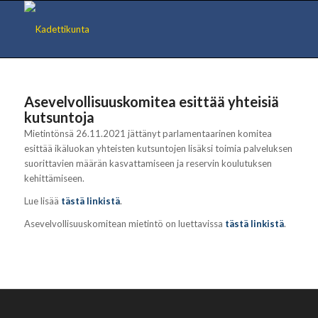
Asevelvollisuuskomitea esittää yhteisiä
kutsuntoja
Mietintönsä 26.11.2021 jättänyt parlamentaarinen komitea
esittää ikäluokan yhteisten kutsuntojen lisäksi toimia palveluksen
suorittavien määrän kasvattamiseen ja reservin koulutuksen
kehittämiseen.
Lue lisää
tästä linkistä
.
Asevelvollisuuskomitean mietintö on luettavissa
tästä linkistä
.