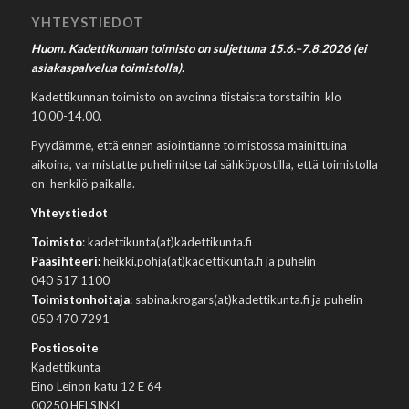
YHTEYSTIEDOT
Huom. Kadettikunnan toimisto on suljettuna 15.6.–7.8.2026 (ei
asiakaspalvelua toimistolla).
Kadettikunnan toimisto on avoinna tiistaista torstaihin klo
10.00-14.00.
Pyydämme, että ennen asiointianne toimistossa mainittuina
aikoina, varmistatte puhelimitse tai sähköpostilla, että toimistolla
on henkilö paikalla.
Yhteystiedot
Toimisto
: kadettikunta(at)kadettikunta.fi
Pääsihteeri:
heikki.pohja(at)kadettikunta.fi ja puhelin
040 517 1100
Toimistonhoitaja
: sabina.krogars(at)kadettikunta.fi ja puhelin
050 470 7291
Postiosoite
Kadettikunta
Eino Leinon katu 12 E 64
00250 HELSINKI