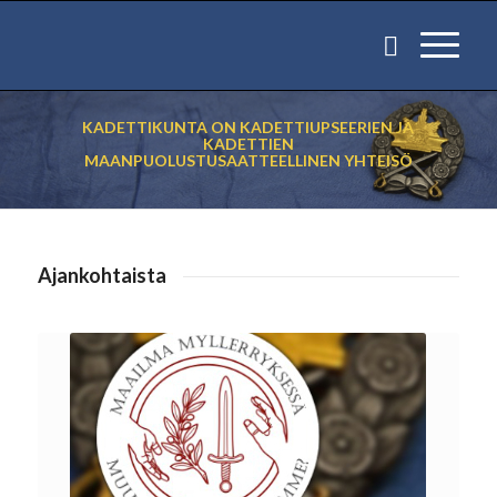
KADETTIKUNTA ON KADETTIUPSEERIEN JA
KADETTIEN
MAANPUOLUSTUSAATTEELLINEN YHTEISÖ
Ajankohtaista