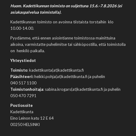
Huom. Kadettikunnan toimisto on suljettuna 15.6.–7.8.2026 (ei
asiakaspalvelua toimistolla).
Kadettikunnan toimisto on avoinna tiistaista torstaihin klo
10.00-14.00.
Pyydämme, että ennen asiointianne toimistossa mainittuina
aikoina, varmistatte puhelimitse tai sähköpostilla, että toimistolla
on henkilö paikalla.
Yhteystiedot
Toimisto
: kadettikunta(at)kadettikunta.fi
Pääsihteeri:
heikki.pohja(at)kadettikunta.fi ja puhelin
040 517 1100
Toimistonhoitaja
: sabina.krogars(at)kadettikunta.fi ja puhelin
050 470 7291
Postiosoite
Kadettikunta
Eino Leinon katu 12 E 64
00250 HELSINKI