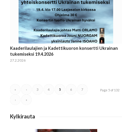
Kaaderilaulajien ja Kadettikuoron konsertti Ukrainan
tukemiseksi 19.4.2026
27.2.2026
«
‹
3
4
5
6
7
Page 5 of 132
›
»
Kylkirauta